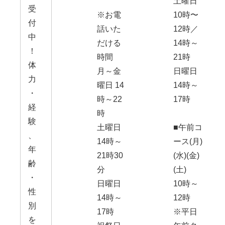
土曜日
受
※お電
10時〜
付
話いた
12時／
中
だける
14時～
！
時間
21時
体
月～金
日曜日
力
曜日 14
14時～
・
時～22
17時
経
時
験
土曜日
■午前コ
、
14時～
ース(月)
年
21時30
(水)(金)
齢
分
(土)
・
日曜日
10時～
性
14時～
12時
別
17時
※平日
を