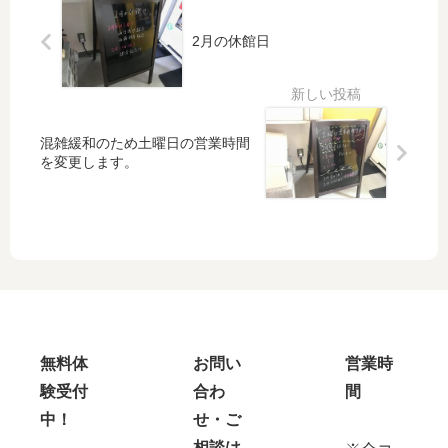
ナ
合
メ
格
2月の休館日
ン
㊗️
ト
混雑緩和のため土曜日の営業時間
を変更します。
無料体
お問い
営業時
験受付
合わ
間
中！
せ・ご
相談は