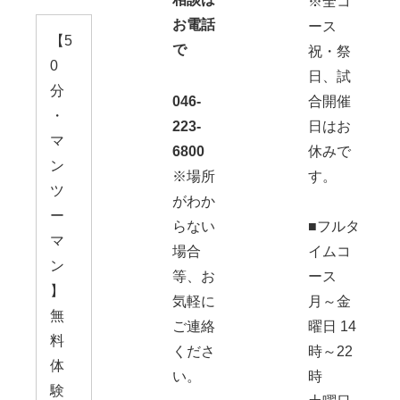
※全コ
お電話
ース
【5
で
祝・祭
0
日、試
分
046-
合開催
・
223-
日はお
マ
6800
休みで
ン
※場所
す。
ツ
がわか
ー
らない
■フルタ
マ
場合
イムコ
ン
等、お
ース
】
気軽に
月～金
無
ご連絡
曜日 14
料
くださ
時～22
体
い。
時
験