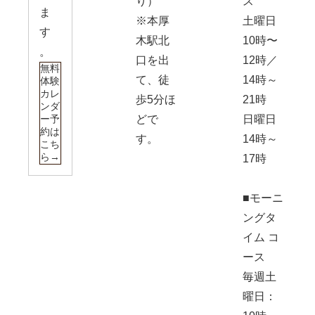
り）
ス
ま
※本厚
土曜日
す
木駅北
10時〜
。
口を出
12時／
無料
て、徒
14時～
体験
カレ
歩5分ほ
21時
ンダ
ー予
どで
日曜日
約は
す。
14時～
こち
ら→
17時
■モーニ
ングタ
イム コ
ース
毎週土
曜日：