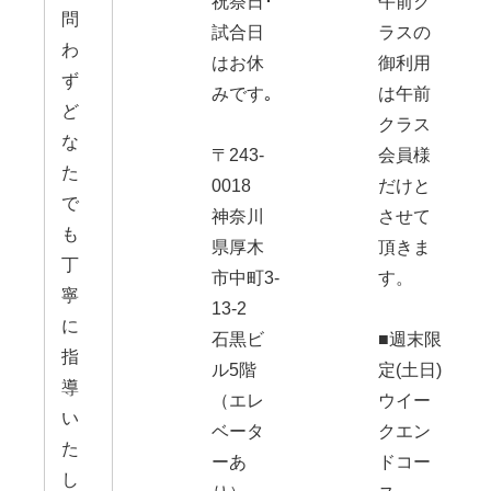
祝祭日･
午前ク
問
試合日
ラスの
わ
はお休
御利用
ず
みです｡
は午前
ど
クラス
な
〒243-
会員様
た
0018
だけと
で
神奈川
させて
も
県厚木
頂きま
丁
市中町3-
す。
寧
13-2
に
石黒ビ
■週末限
指
ル5階
定(土日)
導
（エレ
ウイー
い
ベータ
クエン
た
ーあ
ドコー
し