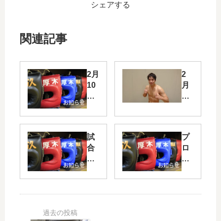
シェアする
関連記事
2月
2
10
月
日
25
(土)
日
短
プ
縮
ロ
試
プ
営
テ
合
ロ
業
ス
日
テ
ト
程
ス
結
B
ト
果
級
合
神
ト
格
辰
ー
郎