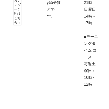
カレ
歩5分ほ
21時
ンダ
ー予
どで
日曜日
約は
す。
14時～
こち
ら→
17時
■モーニ
ングタ
イム コ
ース
毎週土
曜日：
10時～
12時