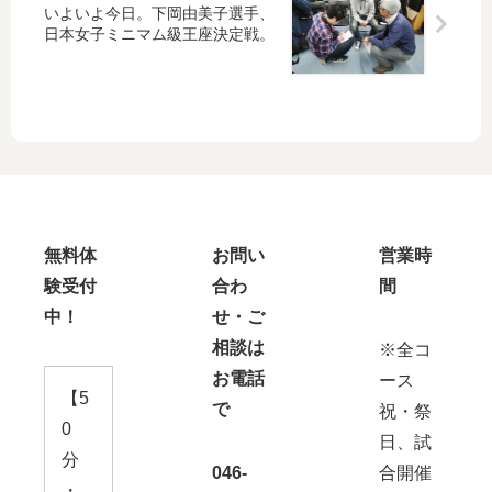
いよいよ今日。下岡由美子選手、
日本女子ミニマム級王座決定戦。
無料体
お問い
営業時
験受付
合わ
間
中！
せ・ご
相談は
※全コ
お電話
ース
【5
で
祝・祭
0
日、試
分
046-
合開催
・