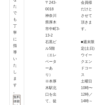
〒243-
会員様
た
0018
だけと
で
神奈川
させて
も
県厚木
頂きま
丁
市中町3-
す。
寧
13-2
に
石黒ビ
■週末限
指
ル5階
定(土日)
導
（エレ
ウイー
い
ベータ
クエン
た
ーあ
ドコー
し
り）
ス
ま
※本厚
土曜日
す
木駅北
10時〜
。
口を出
12時／
無料
て、徒
14時～
体験