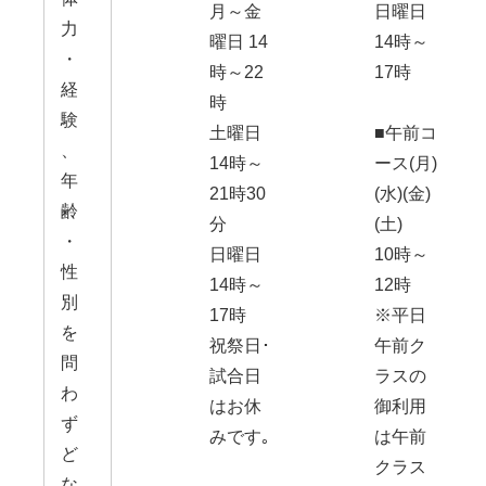
月～金
日曜日
力
曜日 14
14時～
・
時～22
17時
経
時
験
土曜日
■午前コ
、
14時～
ース(月)
年
21時30
(水)(金)
齢
分
(土)
・
日曜日
10時～
性
14時～
12時
別
17時
※平日
を
祝祭日･
午前ク
問
試合日
ラスの
わ
はお休
御利用
ず
みです｡
は午前
ど
クラス
な