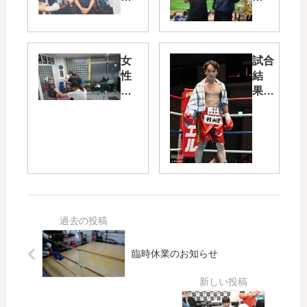
ク
ナ
シ
ミ
ン
選
グ
手
女
試合
オ
出
性
結
ー
稽
会
果：
プ
古
員
11
ン
さ
月
戦
ん
22
ラ
日
ッ
(水)
シ
後楽
ュ
園ホ
ール
ゴー
ルデ
臨時休業のお知らせ
ンチ
ャイ
ルド
137