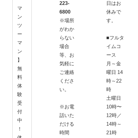
223-
日はお
マ
6800
休みで
ン
※場所
す。
ツ
がわか
ー
らない
■フルタ
マ
場合
イムコ
ン
等、お
ース
】
気軽に
月～金
無
ご連絡
曜日 14
料
くださ
時～22
体
い。
時
験
土曜日
受
※お電
10時〜
付
話いた
12時／
中
だける
14時～
！
時間
21時
体