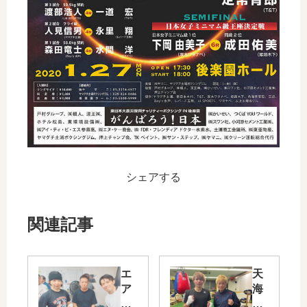
シェアする
関連記事
エ
天
ア
海
ボ
ツ