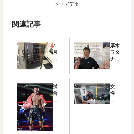
シェアする
関連記事
7
厚木
月
ワタ
の
ナベ
休
ボク
館
シン
日
グジ
ム・
試
女
忘年
合
性
会の
結
会
お知
果
員
らせ
さ
ん
ラ
ッ