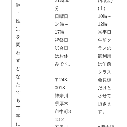
21時30
(水)(金)
齢
分
(土)
・
日曜日
10時～
性
14時～
12時
別
17時
※平日
を
祝祭日･
午前ク
問
試合日
ラスの
わ
はお休
御利用
ず
みです｡
は午前
ど
クラス
な
〒243-
会員様
た
0018
だけと
で
神奈川
させて
も
県厚木
頂きま
丁
市中町3-
す。
寧
13-2
に