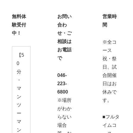
無料体
お問い
営業時
験受付
合わ
間
中！
せ・ご
相談は
※全コ
お電話
ース
【5
で
祝・祭
0
日、試
分
046-
合開催
・
223-
日はお
マ
6800
休みで
ン
※場所
す。
ツ
がわか
ー
らない
■フルタ
マ
場合
イムコ
ン