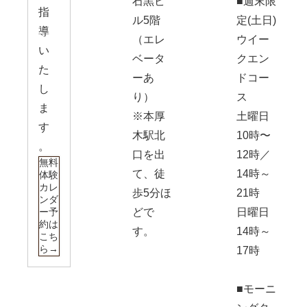
石黒ビ
■週末限
指
ル5階
定(土日)
導
（エレ
ウイー
い
ベータ
クエン
た
ーあ
ドコー
し
り）
ス
ま
※本厚
土曜日
す
木駅北
10時〜
。
口を出
12時／
無料
て、徒
14時～
体験
カレ
歩5分ほ
21時
ンダ
ー予
どで
日曜日
約は
す。
14時～
こち
ら→
17時
■モーニ