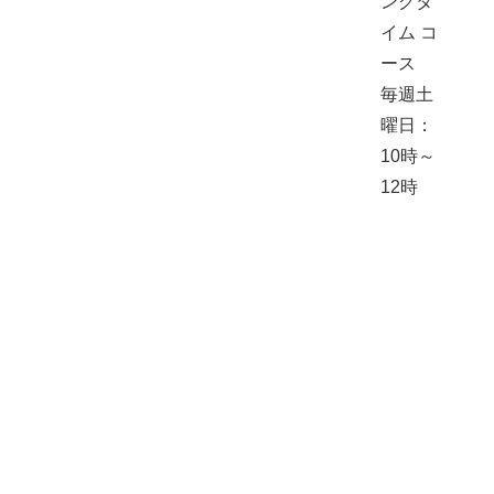
ングタ
イム コ
ース
毎週土
曜日：
10時～
12時