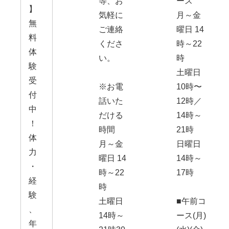
等、お
ース
】
気軽に
月～金
無
ご連絡
曜日 14
料
くださ
時～22
体
い。
時
験
土曜日
受
※お電
10時〜
付
話いた
12時／
中
だける
14時～
！
時間
21時
体
月～金
日曜日
力
曜日 14
14時～
・
時～22
17時
経
時
験
土曜日
■午前コ
、
14時～
ース(月)
年