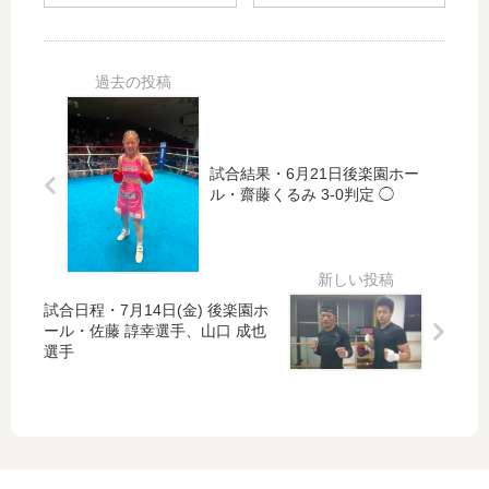
シ
ュ
試合結果・6月21日後楽園ホー
ル・齋藤くるみ 3-0判定 ◯
試合日程・7月14日(金) 後楽園ホ
ール・佐藤 諄幸選手、山口 成也
選手