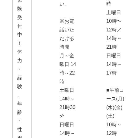
体
い。
時
験
土曜日
受
※お電
10時〜
付
話いた
12時／
中
だける
14時～
！
時間
21時
体
月～金
日曜日
力
曜日 14
14時～
・
時～22
17時
経
時
験
土曜日
■午前コ
、
14時～
ース(月)
年
21時30
(水)(金)
齢
分
(土)
・
日曜日
10時～
性
14時～
12時