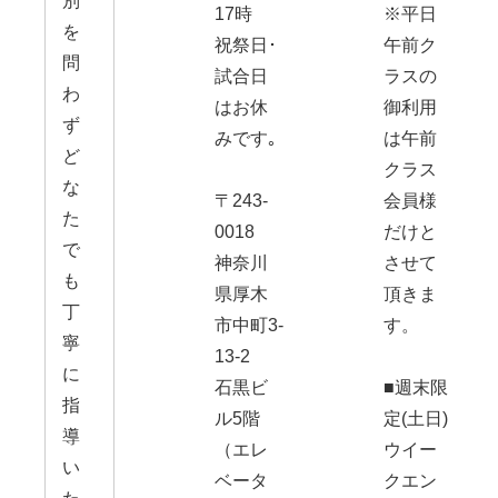
別
17時
※平日
を
祝祭日･
午前ク
問
試合日
ラスの
わ
はお休
御利用
ず
みです｡
は午前
ど
クラス
な
〒243-
会員様
た
0018
だけと
で
神奈川
させて
も
県厚木
頂きま
丁
市中町3-
す。
寧
13-2
に
石黒ビ
■週末限
指
ル5階
定(土日)
導
（エレ
ウイー
い
ベータ
クエン