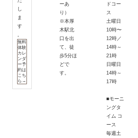
た
ーあ
ドコー
し
り）
ス
ま
※本厚
土曜日
す
木駅北
10時〜
。
口を出
12時／
無料
て、徒
14時～
体験
カレ
歩5分ほ
21時
ンダ
ー予
どで
日曜日
約は
す。
14時～
こち
ら→
17時
■モーニ
ングタ
イム コ
ース
毎週土