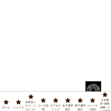
入会案
会長あい
内･無料
さつ・ジ
コース説
エアボク
女子選手
男子選手
トレーナ
ホーム
ニュース
体験･コ
ムについ
明
シング
紹介
紹介
ー紹介