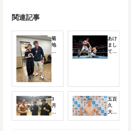
関連記事
菊
あけ
地
まし
夏
てお
芽
めで
試
とう
合
ござ
結
いま
果
す。
3
五百
月
久
22
大選
日
手計
プ
量