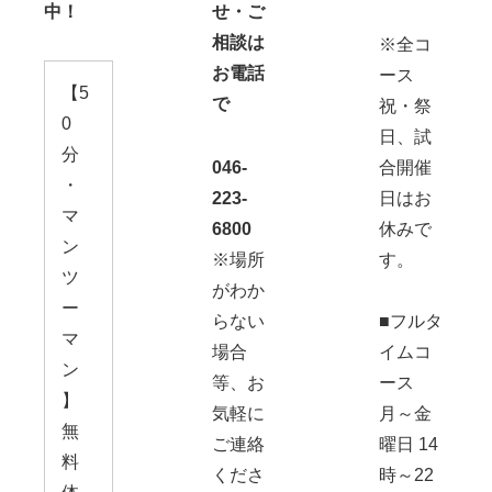
中！
せ・ご
相談は
※全コ
お電話
ース
【5
で
祝・祭
0
日、試
分
046-
合開催
・
223-
日はお
マ
6800
休みで
ン
※場所
す。
ツ
がわか
ー
らない
■フルタ
マ
場合
イムコ
ン
等、お
ース
】
気軽に
月～金
無
ご連絡
曜日 14
料
くださ
時～22