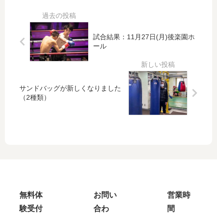
ロ
テ
ス
ト
試合結果：11月27日(月)後楽園ホ
ール
サンドバッグが新しくなりました
（2種類）
無料体
お問い
営業時
験受付
合わ
間