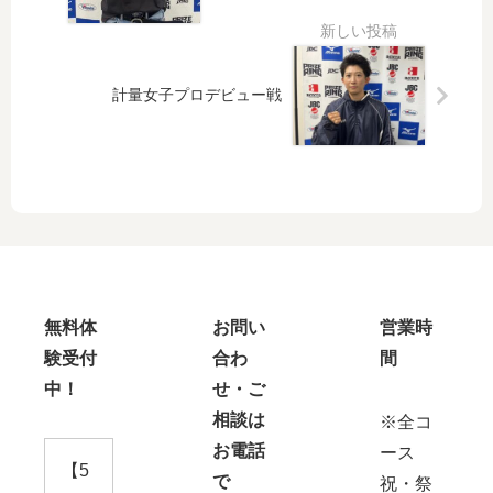
ール
計量女子プロデビュー戦
無料体
お問い
営業時
験受付
合わ
間
中！
せ・ご
相談は
※全コ
お電話
ース
【5
で
祝・祭