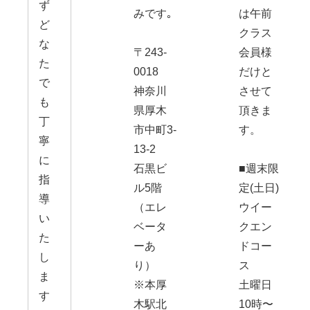
ず
みです｡
は午前
ど
クラス
な
〒243-
会員様
た
0018
だけと
で
神奈川
させて
も
県厚木
頂きま
丁
市中町3-
す。
寧
13-2
に
石黒ビ
■週末限
指
ル5階
定(土日)
導
（エレ
ウイー
い
ベータ
クエン
た
ーあ
ドコー
し
り）
ス
ま
※本厚
土曜日
す
木駅北
10時〜