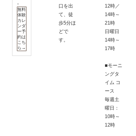
。
口を出
12時／
無料
て、徒
14時～
体験
カレ
歩5分ほ
21時
ンダ
ー予
どで
日曜日
約は
す。
14時～
こち
ら→
17時
■モーニ
ングタ
イム コ
ース
毎週土
曜日：
10時～
12時