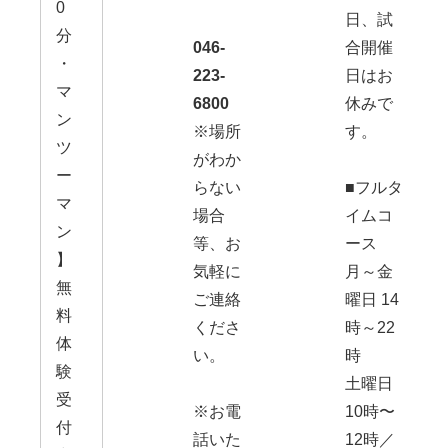
0
日、試
分
046-
合開催
・
223-
日はお
マ
6800
休みで
ン
※場所
す。
ツ
がわか
ー
らない
■フルタ
マ
場合
イムコ
ン
等、お
ース
】
気軽に
月～金
無
ご連絡
曜日 14
料
くださ
時～22
体
い。
時
験
土曜日
受
※お電
10時〜
付
話いた
12時／