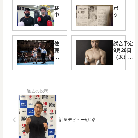
林
ボ
中
ク
OB
シ
試
ン
合
グ
日
マ
佐
試合予定
程
ガ
藤
9月26日
ジ
諄
（木）
ン
幸
佐藤 諄
取
選
幸 選
材
手
手 東日
の
本新人王
試
トーナメ
合
ント予
結
選 準決
果
勝 スー
パーフェ
計量デビュー戦2名
ザー級
後楽園ホ