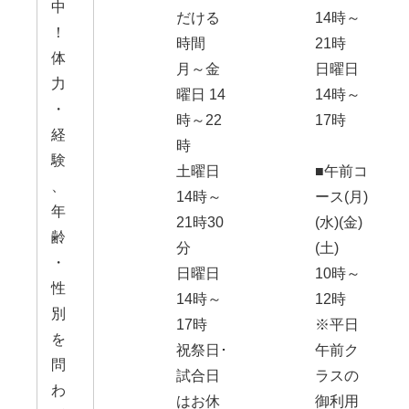
中
だける
14時～
！
時間
21時
体
月～金
日曜日
力
曜日 14
14時～
・
時～22
17時
経
時
験
土曜日
■午前コ
、
14時～
ース(月)
年
21時30
(水)(金)
齢
分
(土)
・
日曜日
10時～
性
14時～
12時
別
17時
※平日
を
祝祭日･
午前ク
問
試合日
ラスの
わ
はお休
御利用