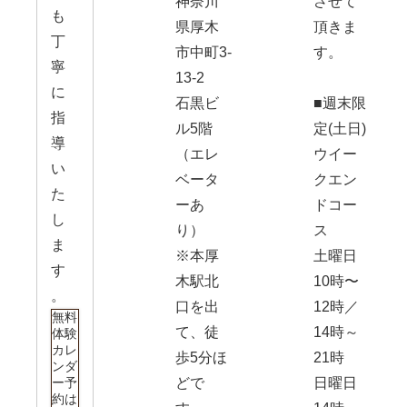
神奈川
させて
も
県厚木
頂きま
丁
市中町3-
す。
寧
13-2
に
石黒ビ
■週末限
指
ル5階
定(土日)
導
（エレ
ウイー
い
ベータ
クエン
た
ーあ
ドコー
し
り）
ス
ま
※本厚
土曜日
す
木駅北
10時〜
。
口を出
12時／
無料
て、徒
14時～
体験
カレ
歩5分ほ
21時
ンダ
ー予
どで
日曜日
約は