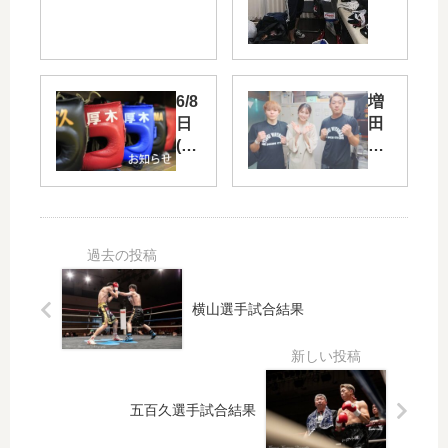
まれていま
手
す。
の
試
合
結
6/8
増
果
日
田
(木)
美
後
香
楽
ア
園
ナ
ホ
ウ
ー
ン
ル
サ
ー
横山選手試合結果
取
材
五百久選手試合結果