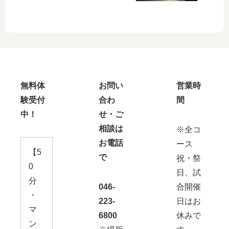
無料体
お問い
営業時
験受付
合わ
間
中！
せ・ご
相談は
※全コ
お電話
ース
【5
で
祝・祭
0
日、試
分
046-
合開催
・
223-
日はお
マ
6800
休みで
ン