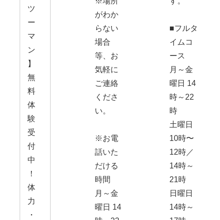
※場所
す。
ツ
がわか
ー
らない
■フルタ
マ
場合
イムコ
ン
等、お
ース
】
気軽に
月～金
無
ご連絡
曜日 14
料
くださ
時～22
体
い。
時
験
土曜日
受
※お電
10時〜
付
話いた
12時／
中
だける
14時～
！
時間
21時
体
月～金
日曜日
力
曜日 14
14時～
・