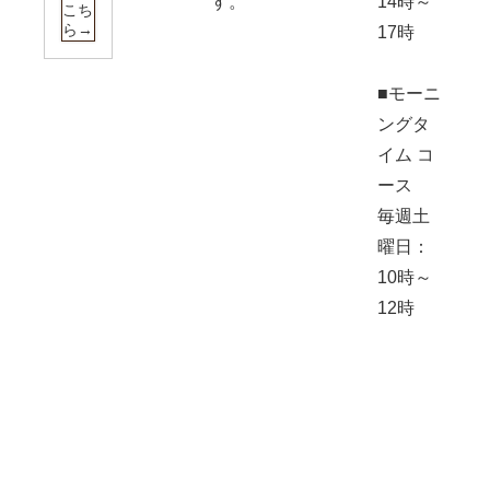
す。
14時～
こち
ら→
17時
■モーニ
ングタ
イム コ
ース
毎週土
曜日：
10時～
12時