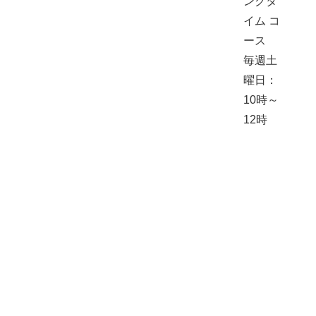
ングタ
イム コ
ース
毎週土
曜日：
10時～
12時