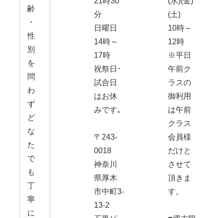
21時30
(水)(金)
齢
分
(土)
・
日曜日
10時～
性
14時～
12時
別
17時
※平日
を
祝祭日･
午前ク
問
試合日
ラスの
わ
はお休
御利用
ず
みです｡
は午前
ど
クラス
な
〒243-
会員様
た
0018
だけと
で
神奈川
させて
も
県厚木
頂きま
丁
市中町3-
す。
寧
13-2
に