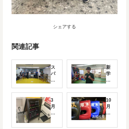
シェアする
関連記事
ス
新
パ
学
ー
期
リ
応
ン
援
グ
入
3
10
大
会
月
月
会
金
の
の
結
無
休
休
果
料
館
館