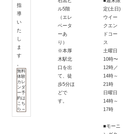
石黒ビ
■週末限
指
ル5階
定(土日)
導
（エレ
ウイー
い
ベータ
クエン
た
ーあ
ドコー
し
り）
ス
ま
※本厚
土曜日
す
木駅北
10時〜
。
口を出
12時／
無料
て、徒
14時～
体験
カレ
歩5分ほ
21時
ンダ
ー予
どで
日曜日
約は
す。
14時～
こち
ら→
17時
■モーニ