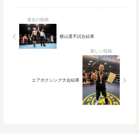
キ
日
日
ャ
ン
ペ
ー
ン
横山選手試合結果
エアボクシング大会結果