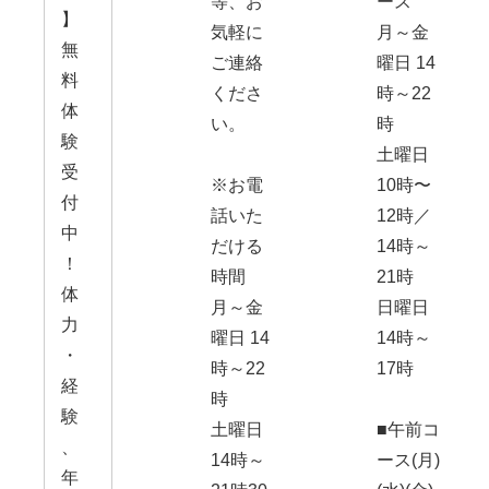
等、お
ース
】
気軽に
月～金
無
ご連絡
曜日 14
料
くださ
時～22
体
い。
時
験
土曜日
受
※お電
10時〜
付
話いた
12時／
中
だける
14時～
！
時間
21時
体
月～金
日曜日
力
曜日 14
14時～
・
時～22
17時
経
時
験
土曜日
■午前コ
、
14時～
ース(月)
年