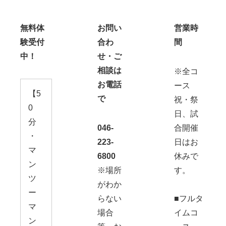
無料体
お問い
営業時
験受付
合わ
間
中！
せ・ご
相談は
※全コ
お電話
ース
【5
で
祝・祭
0
日、試
分
046-
合開催
・
223-
日はお
マ
6800
休みで
ン
※場所
す。
ツ
がわか
ー
らない
■フルタ
マ
場合
イムコ
ン