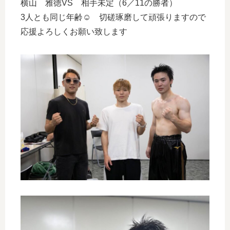
横山 雅徳VS 相手未定（6／11の勝者）
3人とも同じ年齢☺ 切磋琢磨して頑張りますので
応援よろしくお願い致します