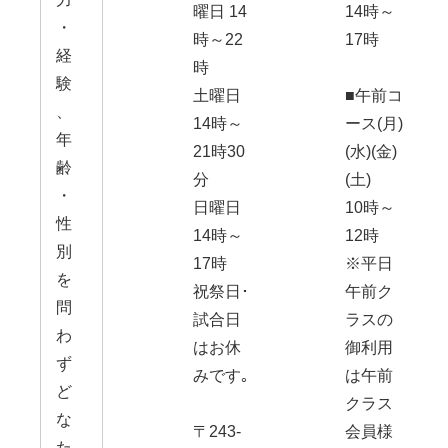
曜日 14
14時～
・
時～22
17時
経
時
験
土曜日
■午前コ
、
14時～
ース(月)
年
21時30
(水)(金)
齢
分
(土)
・
日曜日
10時～
性
14時～
12時
別
17時
※平日
を
祝祭日･
午前ク
問
試合日
ラスの
わ
はお休
御利用
ず
みです｡
は午前
ど
クラス
な
〒243-
会員様
た