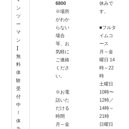
6800
休みで
ン
※場所
す。
ツ
がわか
ー
らない
■フルタ
マ
場合
イムコ
ン
等、お
ース
】
気軽に
月～金
無
ご連絡
曜日 14
料
くださ
時～22
体
い。
時
験
土曜日
受
※お電
10時〜
付
話いた
12時／
中
だける
14時～
！
時間
21時
体
月～金
日曜日
力