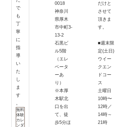
0018
だけと
で
神奈川
させて
も
県厚木
頂きま
丁
市中町3-
す。
寧
13-2
に
石黒ビ
■週末限
指
ル5階
定(土日)
導
（エレ
ウイー
い
ベータ
クエン
た
ーあ
ドコー
し
り）
ス
ま
※本厚
土曜日
す
木駅北
10時〜
。
口を出
12時／
無料
て、徒
14時～
体験
カレ
歩5分ほ
21時
ンダ