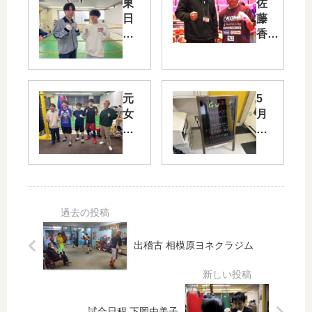
東
佐
日
藤
本
香実
新
試合
人
結果
王
予
元
5
選
女
月
子
の
世
休
界
館
チ
日
ャ
ン
ピ
オ
出稽古 相模原ヨネクラジム
ン
出
稽
古
試合日程 下岡由美子