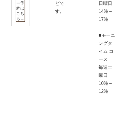
ー予
どで
日曜日
約は
す。
14時～
こち
ら→
17時
■モーニ
ングタ
イム コ
ース
毎週土
曜日：
10時～
12時