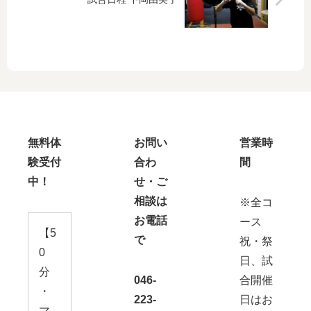
無料体
お問い
営業時
験受付
合わ
間
中！
せ・ご
相談は
※全コ
お電話
ース
【5
で
祝・祭
0
日、試
分
046-
合開催
・
223-
日はお
マ