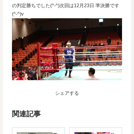
の判定勝ちでした(^-^)次回は12月23日 準決勝です
(^-^)v
シェアする
関連記事