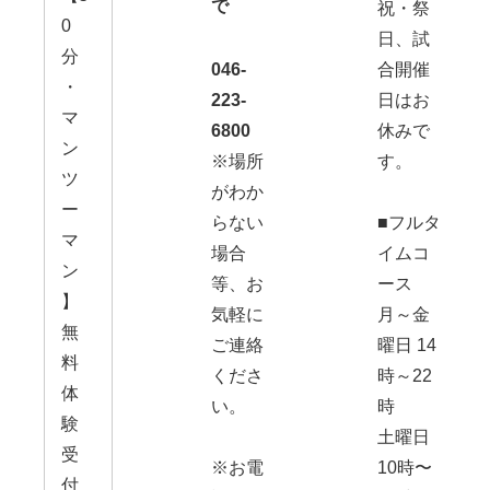
で
祝・祭
0
日、試
分
046-
合開催
・
223-
日はお
マ
6800
休みで
ン
※場所
す。
ツ
がわか
ー
らない
■フルタ
マ
場合
イムコ
ン
等、お
ース
】
気軽に
月～金
無
ご連絡
曜日 14
料
くださ
時～22
体
い。
時
験
土曜日
受
※お電
10時〜
付