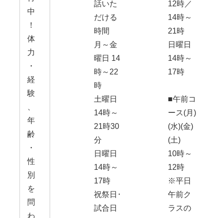
話いた
12時／
中
だける
14時～
！
時間
21時
体
月～金
日曜日
力
曜日 14
14時～
・
時～22
17時
経
時
験
土曜日
■午前コ
、
14時～
ース(月)
年
21時30
(水)(金)
齢
分
(土)
・
日曜日
10時～
性
14時～
12時
別
17時
※平日
を
祝祭日･
午前ク
問
試合日
ラスの
わ