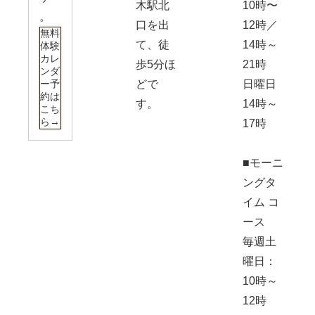
木駅北
10時〜
。
口を出
12時／
無料
て、徒
14時～
体験
カレ
歩5分ほ
21時
ンダ
ー予
どで
日曜日
約は
す。
14時～
こち
ら→
17時
■モーニ
ングタ
イム コ
ース
毎週土
曜日：
10時～
12時