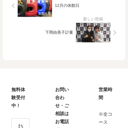
12月の休館日
類）
決
勝）
下岡由美子計量
無料体
お問い
営業時
験受付
合わ
間
中！
せ・ご
相談は
※全コ
お電話
ース
【5