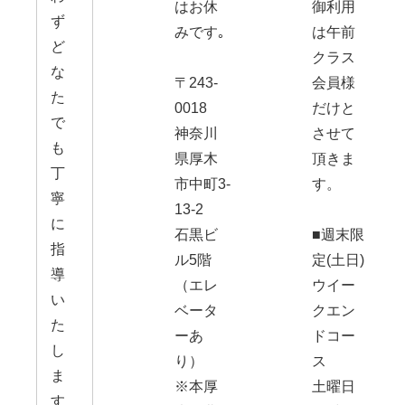
はお休
御利用
ず
みです｡
は午前
ど
クラス
な
〒243-
会員様
た
0018
だけと
で
神奈川
させて
も
県厚木
頂きま
丁
市中町3-
す。
寧
13-2
に
石黒ビ
■週末限
指
ル5階
定(土日)
導
（エレ
ウイー
い
ベータ
クエン
た
ーあ
ドコー
し
り）
ス
ま
※本厚
土曜日
す