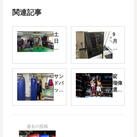
関連記事
土
9
日
月
営
の
業
休
満
館
員
日
御
サン
碇
礼
ドバ
瑠偉
😃
ッグ
選手
が新
の試
しく
合結
なり
果
まし
（東
た
日本
（2
新人
種
王準