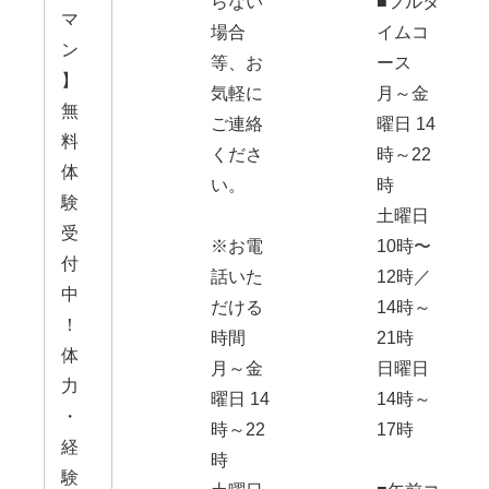
らない
■フルタ
マ
場合
イムコ
ン
等、お
ース
】
気軽に
月～金
無
ご連絡
曜日 14
料
くださ
時～22
体
い。
時
験
土曜日
受
※お電
10時〜
付
話いた
12時／
中
だける
14時～
！
時間
21時
体
月～金
日曜日
力
曜日 14
14時～
・
時～22
17時
経
時
験