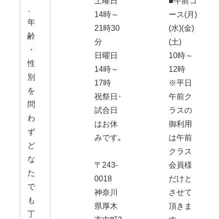
土曜日
■午前コ
、
14時～
ース(月)
年
21時30
(水)(金)
齢
分
(土)
・
日曜日
10時～
性
14時～
12時
別
17時
※平日
を
祝祭日･
午前ク
問
試合日
ラスの
わ
はお休
御利用
ず
みです｡
は午前
ど
クラス
な
〒243-
会員様
た
0018
だけと
で
神奈川
させて
も
県厚木
頂きま
丁