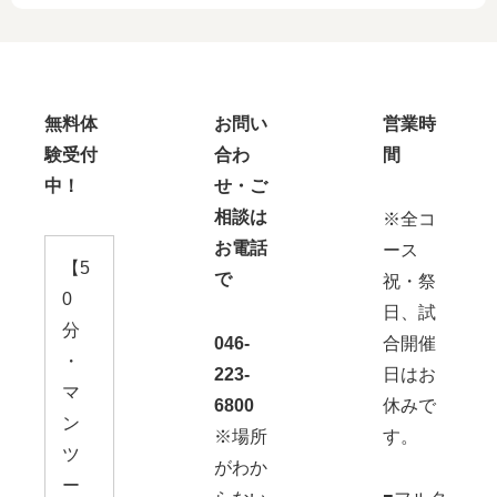
無料体
お問い
営業時
験受付
合わ
間
中！
せ・ご
相談は
※全コ
お電話
ース
【5
で
祝・祭
0
日、試
分
046-
合開催
・
223-
日はお
マ
6800
休みで
ン
※場所
す。
ツ
がわか
ー