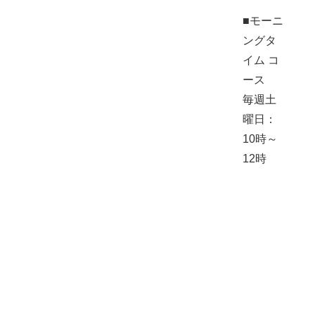
■モーニ
ングタ
イム コ
ース
毎週土
曜日：
10時～
12時