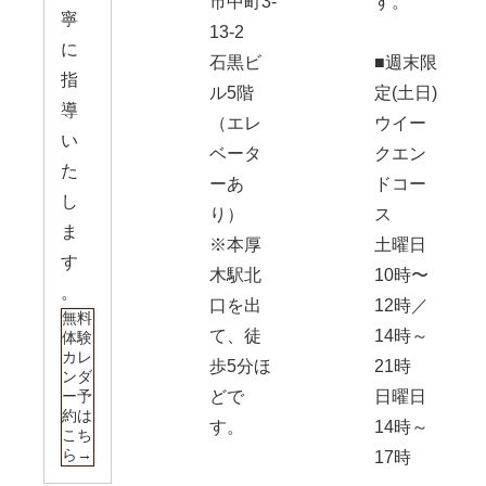
市中町3-
す。
寧
13-2
に
石黒ビ
■週末限
指
ル5階
定(土日)
導
（エレ
ウイー
い
ベータ
クエン
た
ーあ
ドコー
し
り）
ス
ま
※本厚
土曜日
す
木駅北
10時〜
。
口を出
12時／
無料
て、徒
14時～
体験
カレ
歩5分ほ
21時
ンダ
ー予
どで
日曜日
約は
す。
14時～
こち
ら→
17時