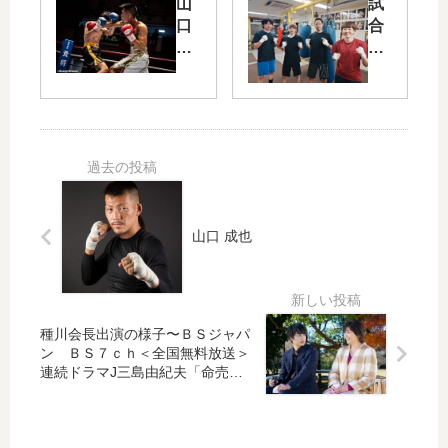
山
試
会
口
合
結
成
日
果
也
程
選
手
の
試
合
結
果
山口 成也
種川会長出演の様子〜ＢＳジャパ
ン ＢＳ７ｃｈ＜全国無料放送＞
連続ドラマJ三島由紀夫「命売り
ます」主演：中村蒼