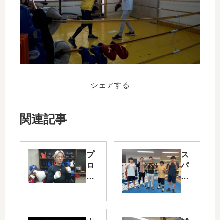
シェアする
関連記事
プ
ス
ロ
パ
テ
ー
ス
リ
ト
ン
合
グ
格
大