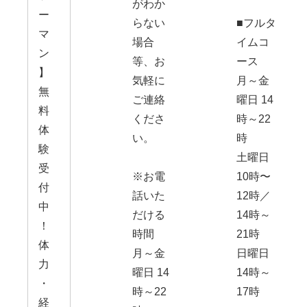
がわか
ー
らない
■フルタ
マ
場合
イムコ
ン
等、お
ース
】
気軽に
月～金
無
ご連絡
曜日 14
料
くださ
時～22
体
い。
時
験
土曜日
受
※お電
10時〜
付
話いた
12時／
中
だける
14時～
！
時間
21時
体
月～金
日曜日
力
曜日 14
14時～
・
時～22
17時
経