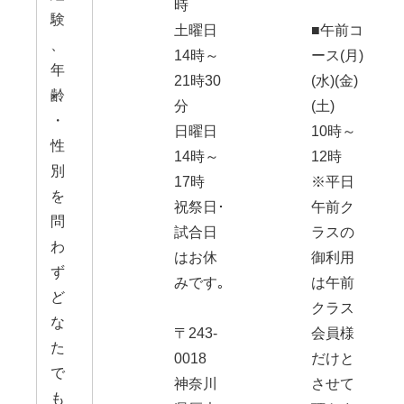
時
験
土曜日
■午前コ
、
14時～
ース(月)
年
21時30
(水)(金)
齢
分
(土)
・
日曜日
10時～
性
14時～
12時
別
17時
※平日
を
祝祭日･
午前ク
問
試合日
ラスの
わ
はお休
御利用
ず
みです｡
は午前
ど
クラス
な
〒243-
会員様
た
0018
だけと
で
神奈川
させて
も