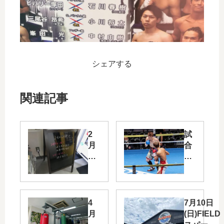
シェアする
関連記事
2
試
月
合
の
結
休
果
館
日
4
7月10日
月
(日)FIELD