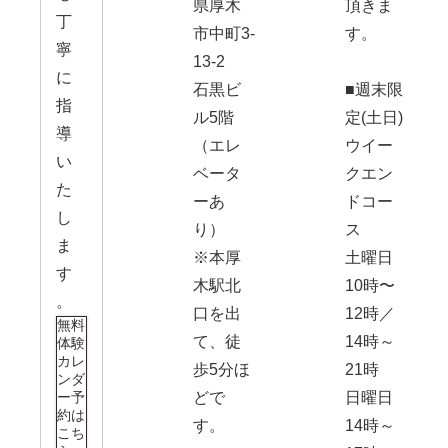
県厚木
頂きま
丁
市中町3-
す。
寧
13-2
に
石黒ビ
■週末限
指
ル5階
定(土日)
導
（エレ
ウイー
い
ベータ
クエン
た
ーあ
ドコー
し
り）
ス
ま
※本厚
土曜日
す
木駅北
10時〜
。
口を出
12時／
無料
て、徒
14時～
体験
カレ
歩5分ほ
21時
ンダ
ー予
どで
日曜日
約は
す。
14時～
こち