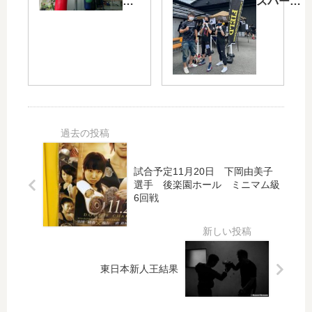
3
スパーリ
日
ング大会
プ
ロ
テ
ス
ト
試合予定11月20日 下岡由美子
選手 後楽園ホール ミニマム級
6回戦
東日本新人王結果