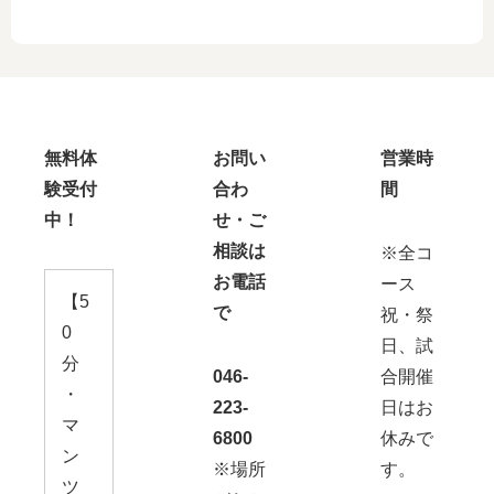
無料体
お問い
営業時
験受付
合わ
間
中！
せ・ご
相談は
※全コ
お電話
ース
【5
で
祝・祭
0
日、試
分
046-
合開催
・
223-
日はお
マ
6800
休みで
ン
※場所
す。
ツ