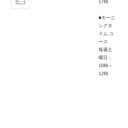
ら→
17時
■モーニ
ングタ
イム コ
ース
毎週土
曜日：
10時～
12時