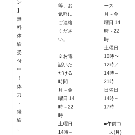
ン
等、お
ース
】
気軽に
月～金
無
ご連絡
曜日 14
料
くださ
時～22
体
い。
時
験
土曜日
受
※お電
10時〜
付
話いた
12時／
中
だける
14時～
！
時間
21時
体
月～金
日曜日
力
曜日 14
14時～
・
時～22
17時
経
時
験
土曜日
■午前コ
、
14時～
ース(月)