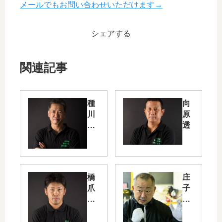
メールでもお問い合わせいただけます→
シェアする
関連記事
種
向
川
原
順
透
二
橋
庄
爪
子
優
信
司
郎