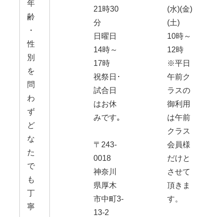
年
21時30
(水)(金)
齢
分
(土)
・
日曜日
10時～
性
14時～
12時
別
17時
※平日
を
祝祭日･
午前ク
問
試合日
ラスの
わ
はお休
御利用
ず
みです｡
は午前
ど
クラス
な
〒243-
会員様
た
0018
だけと
で
神奈川
させて
も
県厚木
頂きま
丁
市中町3-
す。
寧
13-2