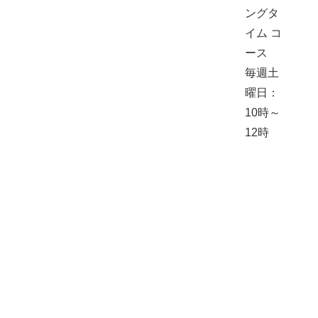
ングタ
イム コ
ース
毎週土
曜日：
10時～
12時