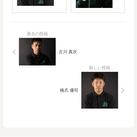
古川 真次
橋爪 優司