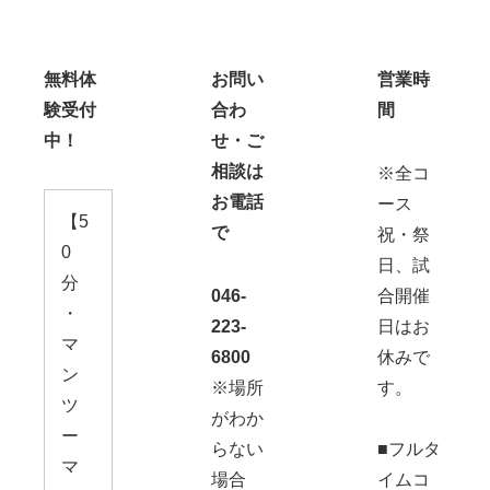
無料体
お問い
営業時
験受付
合わ
間
中！
せ・ご
相談は
※全コ
お電話
ース
【5
で
祝・祭
0
日、試
分
046-
合開催
・
223-
日はお
マ
6800
休みで
ン
※場所
す。
ツ
がわか
ー
らない
■フルタ
マ
場合
イムコ