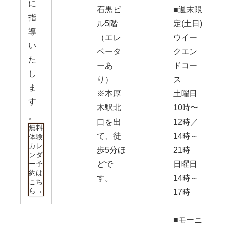
に
石黒ビ
■週末限
指
ル5階
定(土日)
導
（エレ
ウイー
い
ベータ
クエン
た
ーあ
ドコー
し
り）
ス
ま
※本厚
土曜日
す
木駅北
10時〜
。
口を出
12時／
無料
て、徒
14時～
体験
カレ
歩5分ほ
21時
ンダ
ー予
どで
日曜日
約は
す。
14時～
こち
ら→
17時
■モーニ