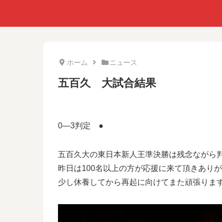
ホーム
ニュース
五百久 大試合結果
0―3判定 ●
五百久大の東日本新人王準決勝は残念ながら
昨日は100名以上の方が応援に来て頂きあり
少し休養してから再起に向けてまた頑張りま