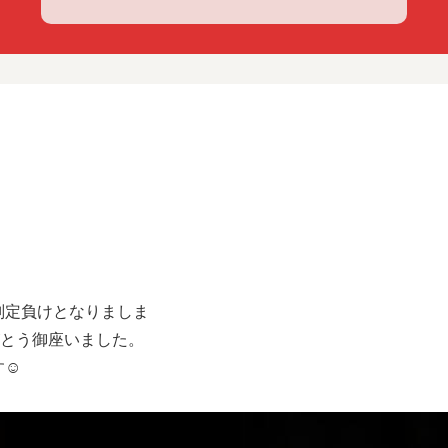
判定負けとなりましま
がとう御座いました。
す☺