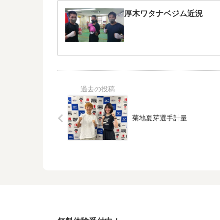
厚木ワタナベジム近況
菊地夏芽選手計量